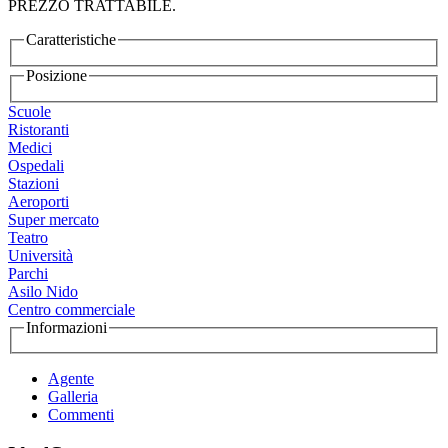
PREZZO TRATTABILE.
Caratteristiche
Posizione
Scuole
Ristoranti
Medici
Ospedali
Stazioni
Aeroporti
Super mercato
Teatro
Università
Parchi
Asilo Nido
Centro commerciale
Informazioni
Agente
Galleria
Commenti