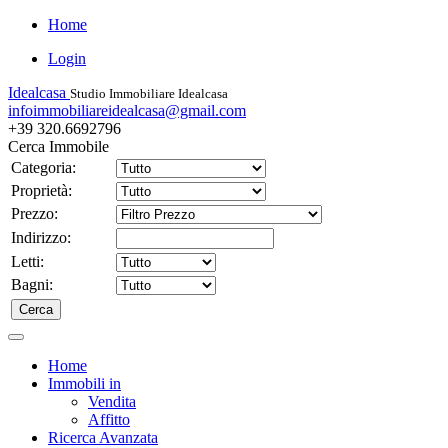
Home
Login
Idealcasa
Studio Immobiliare Idealcasa
infoimmobiliareidealcasa@gmail.com
+39 320.6692796
Cerca Immobile
Categoria:
Proprietà:
Prezzo:
Indirizzo:
Letti:
Bagni:
Home
Immobili in
Vendita
Affitto
Ricerca Avanzata